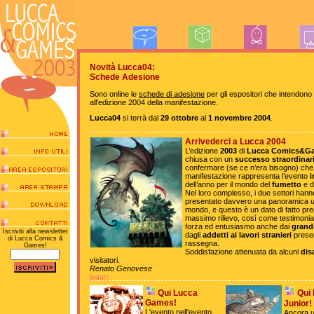
Novità Lucca04:
Schede Adesione
Sono online le
schede di adesione
per gli espositori che intendono
all'edizione 2004 della manifestazione.
Lucca04
si terrà dal
29 ottobre
al
1 novembre 2004
.
Arrivederci a Lucca 2004
L’edizione
2003
di
Lucca Comics&G
chiusa con un
successo straordinar
confermare (se ce n’era bisogno) che
manifestazione rappresenta l’evento
i
dell’anno per il mondo del
fumetto
e d
Nel loro complesso, i due settori hann
presentato davvero una panoramica u
mondo, e questo è un dato di fatto pre
massimo rilievo, così come testimonia
forza ed entusiasmo anche dai
grand
Iscriviti alla newsletter
dagli
addetti ai lavori stranieri
presen
di Lucca Comics &
rassegna.
Games!
Soddisfazione attenuata da alcuni
dis
visitatori.
Renato Genovese
leggi>
Qui Lucca
Qui
Games!
Junior!
L'evento nell'evento
Ancora u