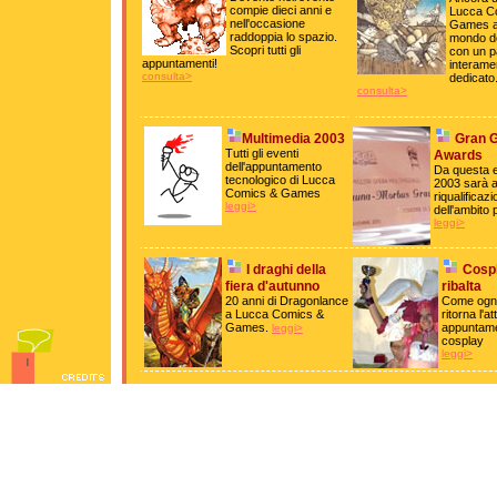
compie dieci anni e
Lucca C
nell'occasione
Games a
raddoppia lo spazio.
mondo de
Scopri tutti gli
con un p
appuntamenti!
interame
consulta>
dedicato
consulta>
Multimedia 2003
Gran G
Tutti gli eventi
Awards
dell'appuntamento
Da questa e
tecnologico di Lucca
2003 sarà a
Comics & Games
riqualificaz
leggi>
dell'ambito 
leggi>
I draghi della
Cospl
fiera d'autunno
ribalta
20 anni di Dragonlance
Come ogn
a Lucca Comics &
ritorna l'a
Games.
appuntame
leggi>
cosplay
leggi>